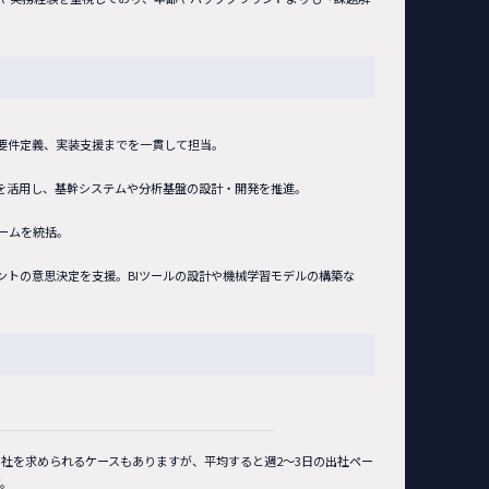
要件定義、実装支援までを一貫して担当。
最新技術を活用し、基幹システムや分析基盤の設計・開発を推進。
ームを統括。
ントの意思決定を支援。BIツールの設計や機械学習モデルの構築な
社を求められるケースもありますが、平均すると週2〜3日の出社ペー
。