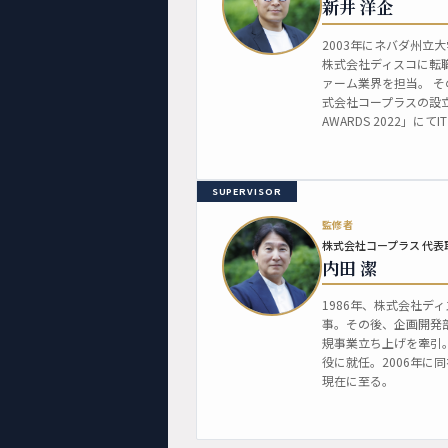
新井 洋企
2003年にネバダ州立
株式会社ディスコに転職
ァーム業界を担当。 そ
式会社コープラスの設立当
AWARDS 2022」に
SUPERVISOR
監修者
株式会社コープラス 代表
内田 潔
1986年、株式会社デ
事。その後、企画開発
規事業立ち上げを牽引。
役に就任。2006年に
現在に至る。