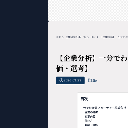
TOP
企業分析記事一覧
SIer
【企業分析】一分でわ
【企業分析】一分でわ
価・選考】
SIer
2026.03.29
目次
一分でわかるフューチャー株式会社
企業の特徴
仕事内容
働き方
報酬・評価