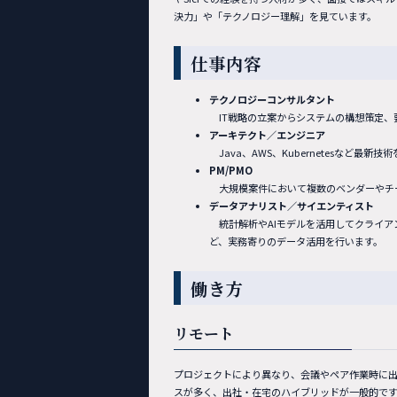
決力」や「テクノロジー理解」を見ています。
仕事内容
テクノロジーコンサルタント
IT戦略の立案からシステムの構想策定、
アーキテクト／エンジニア
Java、AWS、Kubernetesなど
PM/PMO
大規模案件において複数のベンダーやチ
データアナリスト／サイエンティスト
統計解析やAIモデルを活用してクライア
ど、実務寄りのデータ活用を行います。
働き方
リモート
プロジェクトにより異なり、会議やペア作業時に出
スが多く、出社・在宅のハイブリッドが一般的です