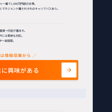
ャー層で1,000万円超の水準。
とマネジメント職それぞれのキャリアパスあり。
の面接→内定が基本す。
件には柔軟な対応。
中〜高程度。
ずは情報収集から ／
業に興味がある