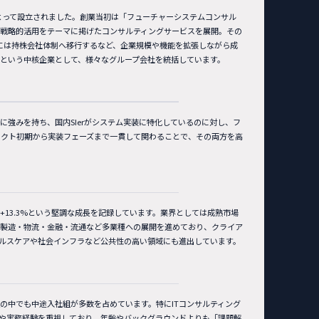
によって設立されました。創業当初は「フューチャーシステムコンサル
戦略的活用をテーマに掲げたコンサルティングサービスを展開。その
6年には持株会社体制へ移行するなど、企業規模や機能を拡張しながら成
という中核企業として、様々なグループ会社を統括しています。
）
に強みを持ち、国内SIerがシステム実装に特化しているのに対し、フ
ェクト初期から実装フェーズまで一貫して関わることで、その両方を高
年比+13.3%という堅調な成長を記録しています。業界としては成熟市場
、製造・物流・金融・流通など多業種への展開を進めており、クライア
ルスケアや社会インフラなど公共性の高い領域にも進出しています。
の中でも中途入社組が多数を占めています。特にITコンサルティング
キルや実務経験を重視しており、年齢やバックグラウンドよりも「課題解