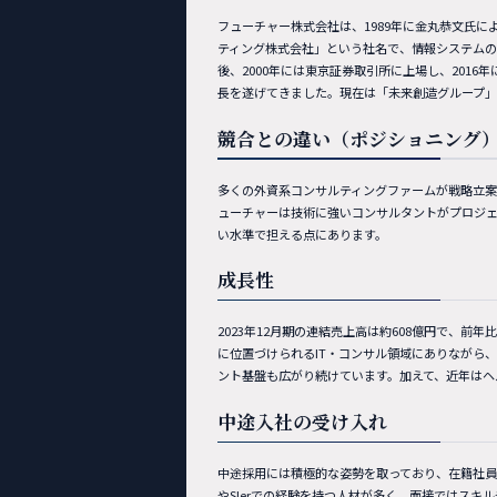
フューチャー株式会社は、1989年に金丸恭文氏
ティング株式会社」という社名で、情報システムの
後、2000年には東京証券取引所に上場し、201
長を遂げてきました。現在は「未来創造グループ」
競合との違い（ポジショニング
多くの外資系コンサルティングファームが戦略立案
ューチャーは技術に強いコンサルタントがプロジ
い水準で担える点にあります。
成長性
2023年12月期の連結売上高は約608億円で、前
に位置づけられるIT・コンサル領域にありながら
ント基盤も広がり続けています。加えて、近年はヘ
中途入社の受け入れ
中途採用には積極的な姿勢を取っており、在籍社員
やSIerでの経験を持つ人材が多く、面接ではス