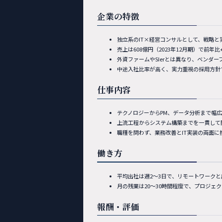
企業の特徴
独立系のIT×経営コンサルとして、戦略
売上は608億円（2023年12月期）で前年
外資ファームやSIerとは異なり、ベンダ
中途入社比率が高く、実力重視の採用方針
仕事内容
テクノロジーからPM、データ分析まで幅
上流工程からシステム構築までを一貫して
職種を問わず、業務改善とIT実装の両面に
働き方
平均出社は週2〜3日で、リモートワーク
月の残業は20〜30時間程度で、プロジェ
報酬・評価