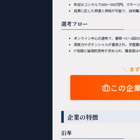
年収はコンサルで600〜900万円、マネージ
成果に応じた昇進と昇給が可能で、技術職
選考フロー
オンライン中心の選考で、書類→1〜2回
実務力やポテンシャルが重視され、学歴要
IT知識と論理的思考が求められ、難易度は
＼ ま
この企
企業の特徴
沿革