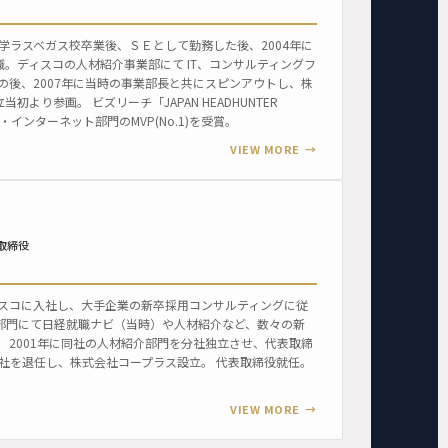
大学ラスベガス校卒業後、ＳＥとして勤務した後、2004年に
。ディスコの人材紹介事業部にて IT、コンサルティングフ
の後、2007年に当時の事業部長と共にスピンアウトし、株
初より参画。 ビズリーチ「JAPAN HEADHUNTER
てIT・インターネット部門のMVP(No.1)を受賞。
VIEW MORE
取締役
ィスコに入社し、大手企業の新卒採用コンサルティングに従
部門にて日経就職ナビ（当時）や人材紹介など、数々の新
 2001年に同社の人材紹介部門を分社独立させ、代表取締
同社を退任し、株式会社コープラス設立。 代表取締役就任。
VIEW MORE