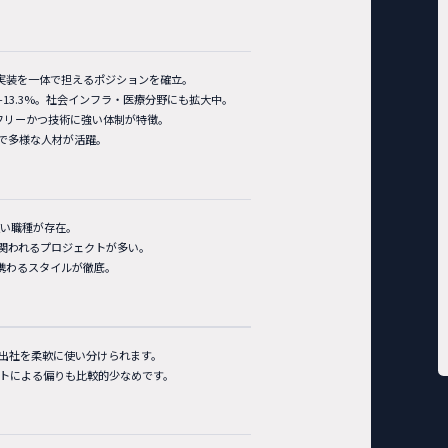
と実装を一体で担えるポジションを確立。
比+13.3%。社会インフラ・医療分野にも拡大中。
ーフリーかつ技術に強い体制が特徴。
で多様な人材が活躍。
広い職種が存在。
関われるプロジェクトが多い。
携わるスタイルが徹底。
と出社を柔軟に使い分けられます。
クトによる偏りも比較的少なめです。