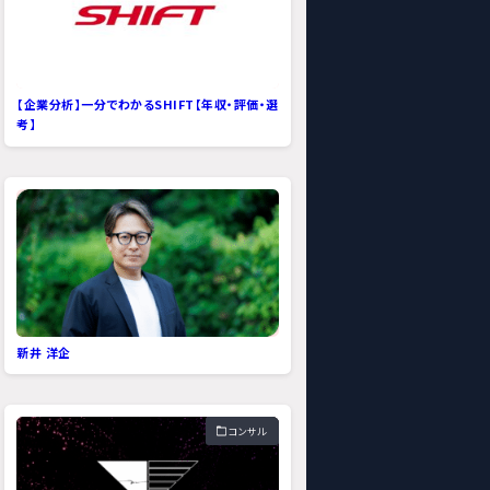
【企業分析】一分でわかるSHIFT【年収・評価・選
考】
新井 洋企
コンサル