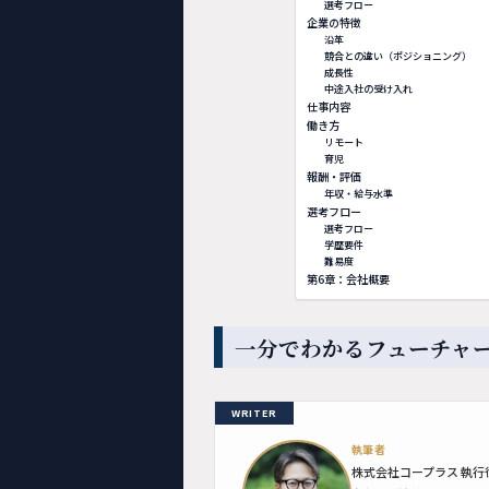
選考フロー
企業の特徴
沿革
競合との違い（ポジショニング）
成長性
中途入社の受け入れ
仕事内容
働き方
リモート
育児
報酬・評価
年収・給与水準
選考フロー
選考フロー
学歴要件
難易度
第6章：会社概要
一分でわかるフューチャ
WRITER
執筆者
株式会社コープラス 執行